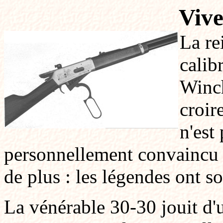
Vive
La re
calib
Winch
croir
n'est
personnellement convaincu q
de plus : les légendes ont s
La vénérable 30-30 jouit d'u